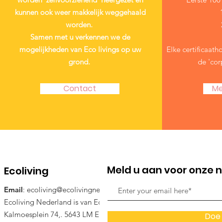
kunnen ook weer makkelijk weggehaald
worden.
Samen met u verkennen we de
mogelijkheden van Eco livings op uw
Elke certificaath
grond.
de 'cor
Contact
Me
Meld u aan voor onze 
Ecoliving
Email
:
ecoliving@ecolivingnederland.nl
Ecoliving Nederland is van Ecoliving Coöperatie.
Kalmoesplein 74,. 5643 LM Eindhoven
Doe