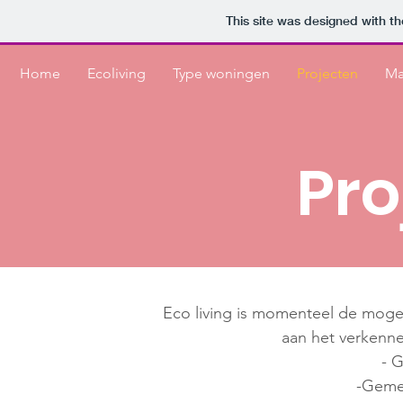
This site was designed with t
Home
Ecoliving
Type woningen
Projecten
Ma
Pro
Eco living is momenteel de moge
aan het verkenne
- 
-Gemee