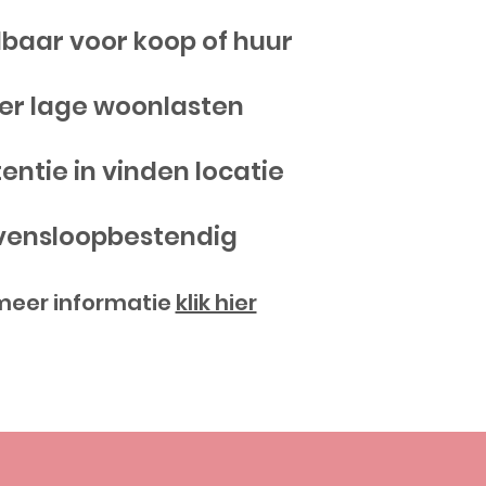
lbaar voor koop of huur
eer lage woonlasten
tentie in vinden locatie
evensloopbestendig
meer informatie
klik hier