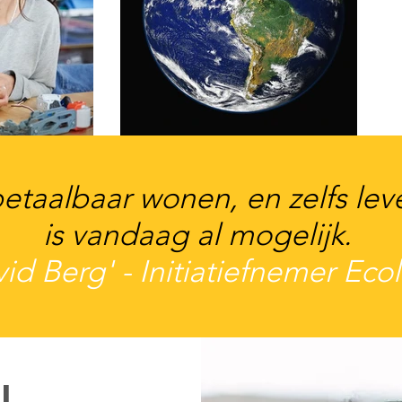
etaalbaar wonen, en zelfs le
is vandaag al mogelijk.
id Berg' - Initiatiefnemer Ecol
l