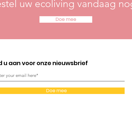
stel uw ecoliving vandaag n
Doe mee
d u aan voor onze nieuwsbrief
Doe mee