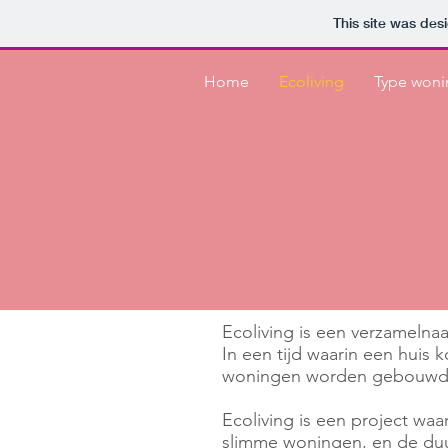
This site was des
Home
Ecoliving
Type won
Ecoliving is een verzamelna
In een tijd waarin een huis 
woningen worden gebouwd is
Ecoliving is een project waar
slimme woningen, en de duur