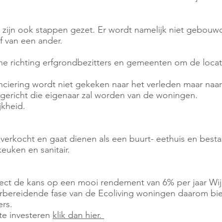
 zijn ook stappen gezet. Er wordt namelijk niet gebou
f van een ander.
e richting erfgrondbezitters en gemeenten om de locati
nciering wordt niet gekeken naar het verleden maar naa
pgericht die eigenaar zal worden van de woningen.
jkheid.
 verkocht en gaat dienen als een buurt- eethuis en besta
keuken en sanitair.
rect de kans op een mooi rendement van 6% per jaar Wij
orbereidende fase van de Ecoliving woningen daarom bi
rs.
 te investeren
klik dan hier.