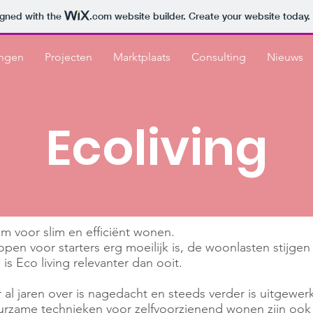
igned with the
.com
website builder. Create your website today.
ingen
Projecten
Marktplaats
Consulting
Nieuws
Ecoliving
am voor slim en efficiënt wonen.
kopen voor starters erg moeilijk is, de woonlasten stijgen
 Eco living relevanter dan ooit.
 al jaren over is nagedacht en steeds verder is uitgewerk
zame technieken voor zelfvoorzienend wonen zijn ook st