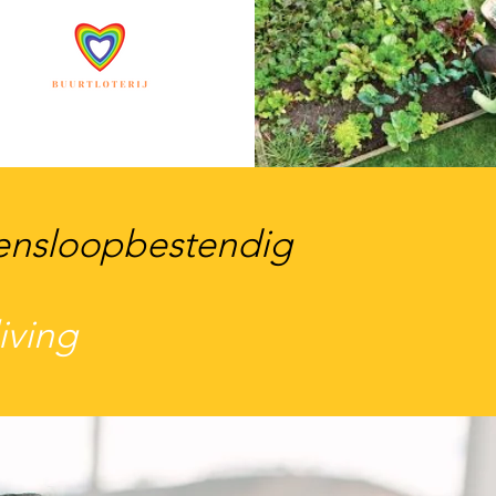
vensloopbestendig
iving