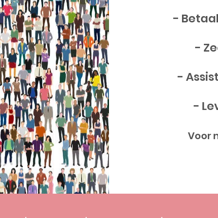
- Betaa
- Z
- Assis
- L
Voor 