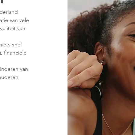
ederland
atie van vele
aliteit van
iets snel
 financiele
minderen van
 ouderen.