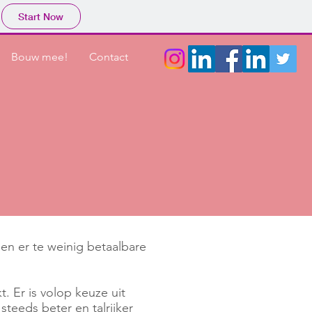
Start Now
Bouw mee!
Contact
 en er te weinig betaalbare
t. Er is volop keuze uit
eeds beter en talrijker