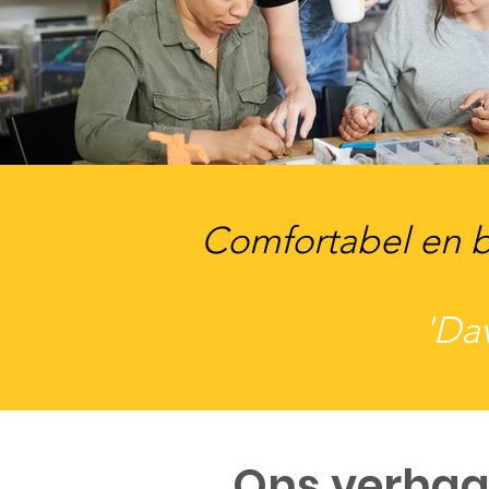
Comfortabel en b
'Dav
Ons verhaa